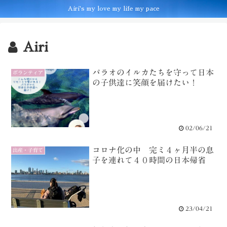
Airi's my love my life my pace
Airi
パラオのイルカたちを守って日本
ボランティア
の子供達に笑顔を届けたい！
02/06/21
コロナ化の中 完ミ４ヶ月半の息
出産・子育て
子を連れて４０時間の日本帰省
23/04/21