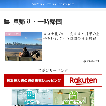
Airi's my love my life my pace
里帰り・一時帰国
コロナ化の中 完ミ４ヶ月半の息
出産・子育て
子を連れて４０時間の日本帰省
23/04/21
スポンサーリンク