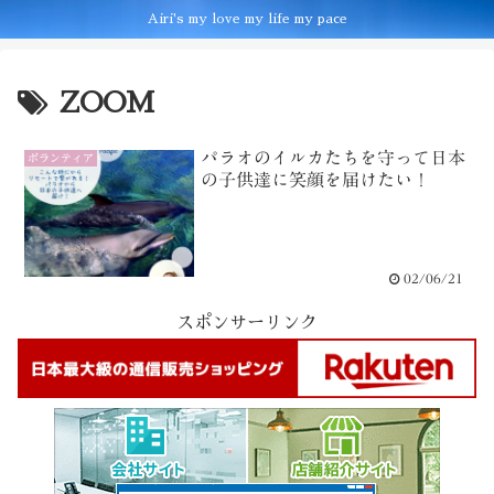
Airi's my love my life my pace
ZOOM
パラオのイルカたちを守って日本
ボランティア
の子供達に笑顔を届けたい！
02/06/21
スポンサーリンク